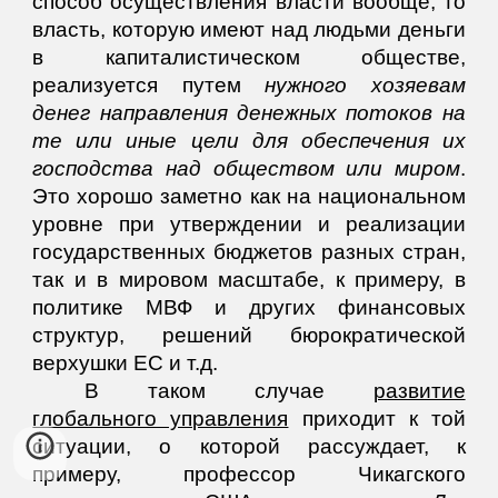
способ осуществления власти вообще, то
власть, которую имеют над людьми деньги
в капиталистическом обществе,
реализуется путем
нужного хозяевам
денег
направления денежных потоков на
те или иные цели
для обеспечения их
господства над обществом или миром
.
Это хорошо заметно как на национальном
уровне при утверждении и реализации
государственных бюджетов разных стран,
так и в мировом масштабе, к примеру, в
политике МВФ и других финансовых
структур, решений бюрократической
верхушки ЕС и т.д.
В таком случае
развитие
глобального управления
приходит к той
ситуации, о которой рассуждает, к
примеру, профессор Чикагского