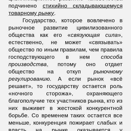
подчинено
стихийно складывающемуся
товарному
рынку
.
Государство, которое вовлечено в
рыночное развитие цивилизованного
общества как его «
связующая сила
»,
естественно, не может «связывать»
общество по иным правилам, чем правила
господствующего в нем
способа
производства
, потому оно отдает
общество на откуп
рыночному
регулированию
. А если рынок «всё
решает», то государству остается роль
«ночного сторожа», охраняющего
благополучие тех участников рынка, кто из
них выживет в жестокой конкурентной
борьбе. Со временем таких остается все
меньше, конкуренция пожирает слабых и
власть на рынке оказывается у