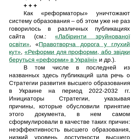
+ + +
Как «реформаторы» уничтожают
систему образования – об этом уже не раз
говорилось в различных публикациях
сайта (см.:
«Лабіринти зруйнованої
освіти»
, «
Правотворча дорога у глухий
кут»
,
«Реформи для проформи, або звідки
беруться «реформи» в Україні»
и др.).
В том числе в последней из
названных здесь публикаций шла речь о
Стратегии развития высшего образования
в Украине на период 2022-2032 гг.
Инициаторы Стратегии, указывая
причины, которые обусловили принятие
этого документа, в нем самом
сформулировали в качестве таких причин:
неэффективность высшего образования,
низкий уровень доступности высшего