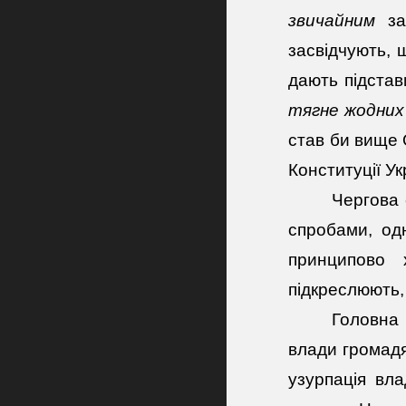
звичайним
зак
засвідчують, 
дають підста
тягне жодних 
став би вище 
Конституції Ук
Чергова 
спробами, од
принципово
підкреслюють,
Головна 
влади громадя
узурпація вл