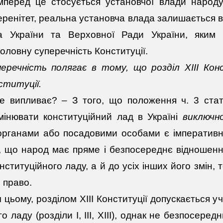
мперед це стосується установчої влади народу.
ренітет, реальна установча влада залишається в
 України та Верховної Ради України, яким по
оловну суперечність Конституції.
речність полягає в тому, що розділ ХІІІ Конс
ституції.
е випливає? – З того, що положення ч. 3 стат
мінювати конституційний лад в Україні
виключн
 органами або посадовими особами є імперативн
, що народ має пряме і безпосереднє відношенн
нституційного ладу, а й до усіх інших його змін, 
 право.
 цьому, розділом ХІІІ Конституції допускається 
го ладу (розділи І, ІІІ, ХІІІ), однак не безпосер