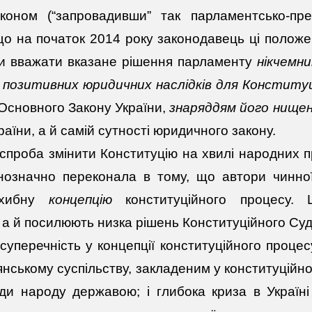
оном (“запровадивши” так парламентсько-пре
що на початок 2014 року законодавець ці полож
ви вважати вказане рішення парламенту
нікчемн
позитивних юридичних наслідків для Конституці
Основного Закону України,
знаряддям його нище
раїни, а й самій сутності юридичного закону.
спроба змінити Конституцію на хвилі народних п
нозначно переконала в тому, що автори чинної 
 хибну
концепцію
конституційного процесу.
 а й посилюють низка рішень Конституційного Суд
суперечність у концепції конституційного проц
нському суспільству, закладеним у конституційно
ади народу державою; і глибока криза в Україн