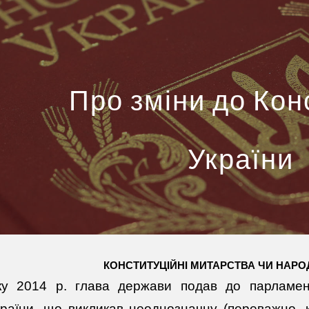
ip to main content
Skip to navigat
Про зміни до Кон
України
КОНСТИТУЦІЙНІ МИТАРСТВА ЧИ НАРО
ку 2014 р. глава держави подав до парламен
країни, що викликав неоднозначну (переважно, к