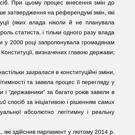
осіб. При цьому процес внесення змін до
ше затвердження на референдумі змін, які
туції (яких влада ніколи й не планувала
роль статиста, і тільки одного разу влада
ли у 2000 році запропонувала громадянам
Конституції, визначених главою держави;
настільки
загралася
в конституційні зміни,
ітимності та завела процес її перегляду у
 і “державники” за багато років завели в
ий
спосіб за ініціативою і рішенням
самих
туальної абсолютно легітимну і реальну
р., які здійснив парламент у лютому 2014 р.