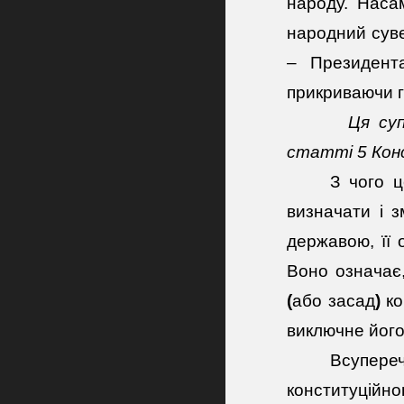
народу. Наса
народний суве
– Президента
прикриваючи г
Ця супе
статті 5 Кон
З чого ц
визначати і з
державою, її
Воно означає
(
або
засад
)
ко
виключне
його
Всупереч
конституційно