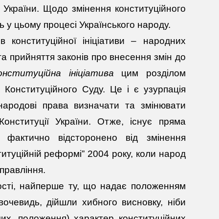
України. Щодо змінення конституційного
ть у цьому процесі Українського народу.
в конституційної ініціативи – народних
кта прийняття законів про внесення змін до
онституційна
ініціатива
цим розділом
Конституційного Суду. Це і є узурпація
ародові права визначати та змінювати
онституції України. Отже, існує пряма
од фактично відсторонено від змінення
титуційній реформі” 2004 року, коли народ
правління.
сті, найперше ту, що надає положенням
вочевидь, дійшли хибного висновку, ніби
чих, положення) характер конституційних