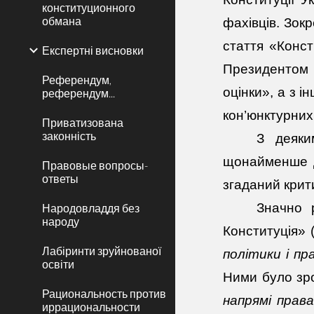
конституционного
обмана
фахівців. Зок
стаття «Конст
Експертні висновки
Президентом 
Референдум,
оцінки», а з 
референдум...
кон’юнктурних
Приватизована
законність
З деяки
щонайменше д
Правовые вопросы-
ответы
згаданий крит
Значно р
Народовладдя без
народу
Конституція» 
Лабіринти зруйнованої
політики і пр
освіти
Ними було зро
Рациональность против
напрямі права
иррациональности