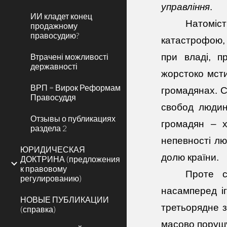
управління
.
ИИ кладет конец
Натоміст
продажному
правосудию?
катастрофою,
Втрачені можливості
при владі, п
державності
жорстоко мсти
ВРП = Вирок Реформам
громадянах. С
Правосуддя
свобод людин
Отзывы о публикациях
громадян – х
раздела 2
непевності лю
ЮРИДИЧЕСКАЯ
долю країни.
ДОКТРИНА (предложения
к правовому
Проте с
регулированию)
насамперед і
НОВЫЕ ПУБЛИКАЦИИ
третьорядне зн
(справка)
масово поруш