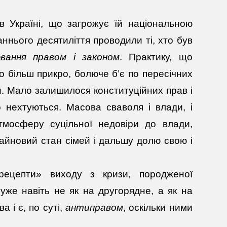
 в Україні, що загрожує їй національною
аннього десятиліття проводили ті, хто був
ювання
правом і законом
. Практику, що
що більш прикро, болюче б’є по пересічних
ки. Мало залишилося конституційних прав і
 нехтуються. Масова сваволя і влади, і
тмосферу суцільної недовіри до влади,
майновий стан сімей і дальшу долю свою і
ецепти» виходу з кризи, породженої
же навіть не як на другорядне, а як на
а і є, по суті,
антиправом
, оскільки ними