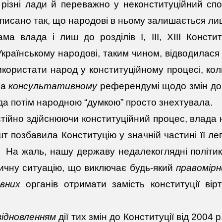
 різні лади й переважно у неконституційний сп
иписано так, що народові в ньому залишається ли
ма влада і лиш до розділів І, ІІІ, ХІІІ Консти
Українському народові, таким чином, відводилася 
користати народ у конституційному процесі, ко
на
консультативному
референдумі щодо змін до 
да потім народною “думкою” просто знехтувала.
тійно здійснюючи конституційний процес, влада 
т позбавила Конституцію у значній частині її лег
 На жаль, нашу державу недалекоглядні політики
ичну ситуацію, що виключає будь-який
правомірн
вних
органів отримати замість конституції вір
відновленням
дії тих змін до Конституції від 2004 