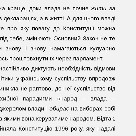
я на краще, доки влада не почне
жити за
 деклараціях, а в житті. А для цього владі
же про яку повагу до Конституції можна
 під себе, змінюють Основний Закон не те
и знову і знову намагаються кулуарно
кось проштовхнути їх через парламент.
ку настійливо диктують необхідність відмови
літики українському суспільству впродовж
виникла не раптово, до неї суспільство від
 хибної парадигми «народ – влада –
джерелом влади і
обирає
на виборах собі
за якими вона керуватиме народом. Відтак,
ийняла Конституцію 1996 року, яку надалі