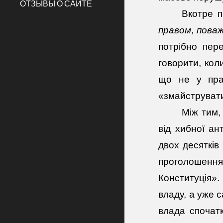
ОТЗЫВЫ О САЙТЕ
Вкотре п
правом
,
пова
потрібно пер
говорити, кол
що не у прав
«змайструвати
Між тим, 
від хибної ан
двох десятків 
проголошенн
Конституція».
владу, а уже 
влада спочатк