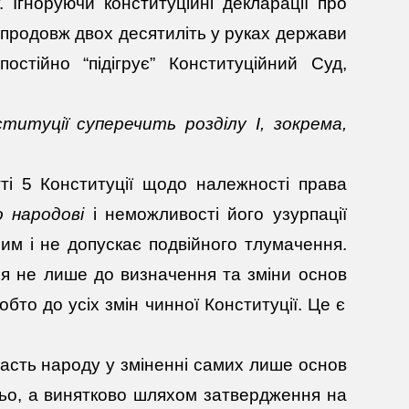
 Ігноруючи конституційні декларації про
продовж двох десятиліть у руках держави
стійно “підігрує” Конституційний Суд,
титуції суперечить розділу І, зокрема,
ті 5 Конституції щодо належності права
о народові
і неможливості його узурпації
им і не допускає подвійного тлумачення.
я не лише до визначення та зміни основ
тобто до усіх змін чинної Конституції. Це є
участь народу у зміненні самих лише основ
едньо, а винятково шляхом затвердження на