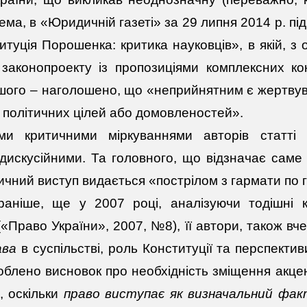
рема, в «Юридичній газеті» за 29 липня 2014 р. п
итуція Порошенка: критика науковців», в якій, з
законопроекту із пропозиціями комплексних кон
іншого – наголошено, що «неприйнятним є жертвув
 політичних цілей або домовленостей».
ми критичними міркуваннями авторів статті
искусійними. Та головного, що відзначає сам
ичний виступ видається «пострілом з гармати по
аніше, ще у 2007 році, аналізуючи тодішні кри
(«Право України», 2007, №8), її автори, також вч
ава
в суспільстві, роль Конституції та перспекти
блено висновок про необхідність зміщення акцен
, оскільки
право виступає як визначальний фак