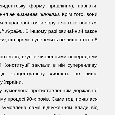
зидентську форму правління), навпаки,
ення
не визнавав чинними
. Крім того, вони
им
з правової точки зору, і як таке воно
не
ї України
. В іншому разі звичайний закон
ння
, що прямо суперечить не лише статті 8
ротестів, вкупі з численними попередніми
Конституції заклали в ній суперечливу,
 Цю концептуальну хибність не лише
у України.
есу зумовлена протиставленням державної
му процесі 90-х років. Саме тоді почалася
і зумовлена саме відчуженням влади від