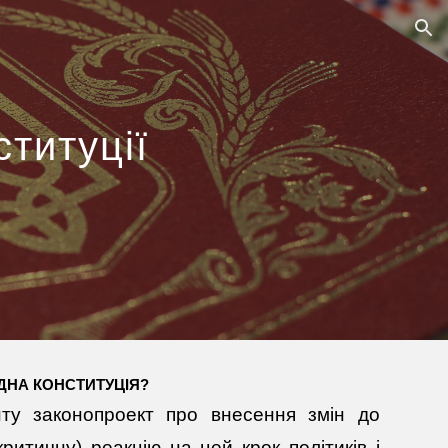
ion
ституції
ДНА КОНСТИТУЦІЯ?
ту законопроект про внесення змін до
ритичну) реакцію на цей крок політиків і