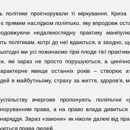
ь політики проігнорували ті міркування. Криза
 є прямим наслідком
політики
, яку впродовж ост
родовжуючи недалекоглядну практику
маніпул
ть політикам, котрі до неї вдаються, а заодно, 
ьогодні ми усі пожинаємо гіркі плоди тієї практи
и, які зараз не просто порушуються, а цинічно
арактерне явище останніх років – створює а
дей в майбутньому, страху за життя, здоров’я, 
успільству вчергове пропонують
політичні
«р
гноруванням права, а на
право
влада дивиться у
аряддя. Зараз «закони» як ніколи далекі від прав
уються права людей.