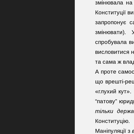
змінювала на
Конституції в
запропонує са
змінювати).
спробувала ви
висловитися 
та сама ж вла
А проте самос
що врешті-реш
«глухий кут».
“патову” юрид
тільки
держа
Конституцію.
Маніпуляції з