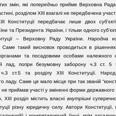
их змін, які
попередньо
прийме Верховна Рада 
астині, розділом ХІІІ взагалі не передбачена учас
ІІІ Конституції передбачає лише двох суб’єкті
їни та Президента України, і тільки одного суб’є
титуції – Верховну Раду України.
Народна
к
. Саме такий висновок проводиться в рішеннях 
рганами та посадовими особами належного н
ий лад, попри безумовну заборону ч.3 ст. 5 К
 ч.3 ст.5 та розділу ХІІІ Конституції. Нар
го ладу. Саме це мало місце при так званій “конс
не приймав участі у зміненні форми державного 
о, ХІІІ розділ містить власні
внутрішні
суперечно
уції різну юридичну силу. Автори Конституції, 
садничий) і конкретизуючий (інші, крім засадни