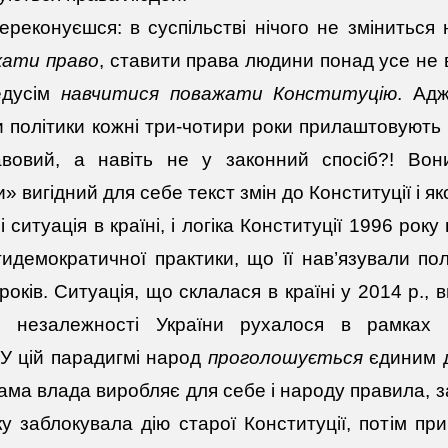
ереконуєшся: в суспільстві нічого не змінитьс
жати право
, ставити права людини понад усе не в
едусім
навчитися поважати Конституцію
. Ад
и політики кожні три-чотири роки прилаштовують
овий, а навіть не у законний спосіб?! Вон
» вигідний для себе текст змін до Конституції і я
і ситуація в країні, і логіка Конституції 1996 ро
тидемократичної практики, що її нав’язували по
років. Ситуація, що склалася в країні у 2014 р., 
я незалежності України рухалося в рамках
 У цій парадигмі народ
проголошується
єдиним 
сама влада виробляє для себе і народу правила, 
у заблокувала дію старої Конституції, потім пр