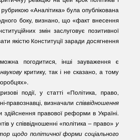
ід рубрикою «Аналітика» була опублікована
 одного боку, визнано, що «факт внесення
ституційних змін заслуговує позитивної
ати якістю Конституції заради досягнення
 можна погодитися, інші зауваження є
е
наукову
критику, так і не сказано, а тому
 горобцях».
зові події, у статті «Політика, право,
ені-правознавці, визначали
співвідношення
ви здійснення правової реформи в Україні.
тів у співвідношенні «політика – право»
у
тор щодо політичної форми соціального