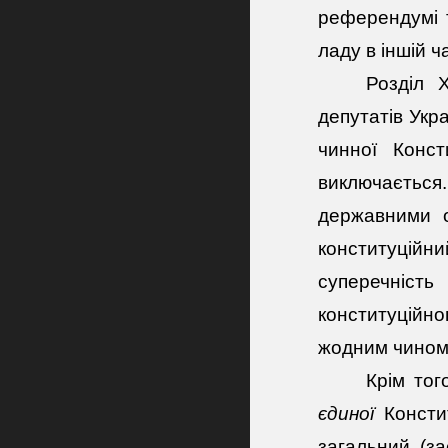
референдумі т
ладу в іншій ч
Розділ Х
депутатів Укра
чинної Конс
виключається
державними о
конституційн
суперечність
конституційно
жодним чином 
Крім тог
єдиної
Констит
загальний (за